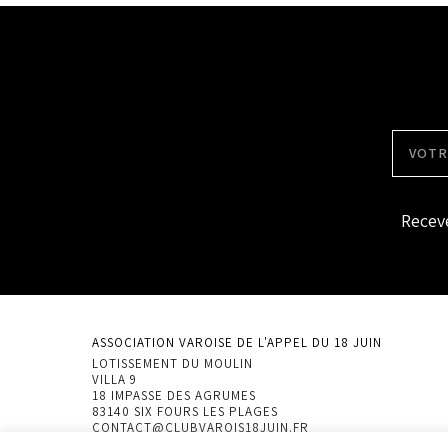
Receve
ASSOCIATION VAROISE DE L'APPEL DU 18 JUIN
LOTISSEMENT DU MOULIN
VILLA 9
18 IMPASSE DES AGRUMES
83140 SIX FOURS LES PLAGES
CONTACT@CLUBVAROIS18JUIN.FR
06-10-22-26-95