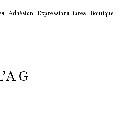
és
Adhésion
Expressions libres
Boutique
t
’A G