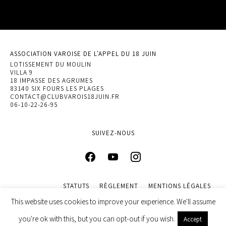
ASSOCIATION VAROISE DE L'APPEL DU 18 JUIN
LOTISSEMENT DU MOULIN
VILLA 9
18 IMPASSE DES AGRUMES
83140 SIX FOURS LES PLAGES
CONTACT@CLUBVAROIS18JUIN.FR
06-10-22-26-95
SUIVEZ-NOUS
STATUTS
RÈGLEMENT
MENTIONS LÉGALES
POLITIQUE DE CONFIDENTIALITÉ
This website uses cookies to improve your experience. We'll assume
© 2022 ASSOCIATION VAROISE DE L’APPEL DU 18 JUIN. DESIGN
you're ok with this, but you can opt-out if you wish.
Accept
BY
INGENIEWEB