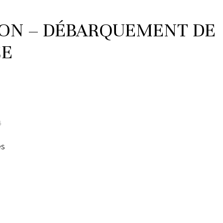
ION – DÉBARQUEMENT DE
CE
6
es