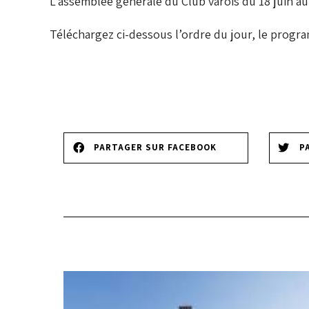
L’assemblée générale du Club varois du 18 juin aur
Téléchargez ci-dessous l’ordre du jour, le progr
PARTAGER SUR FACEBOOK
P