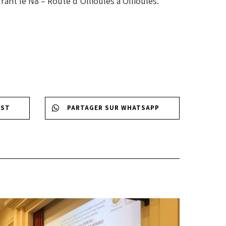
rant le N8 – Route d’Ollioules à Ollioules.
EST
PARTAGER SUR WHATSAPP