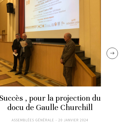
Succès , pour la projection du
L’
docu de Gaulle Churchill
ASSEMBLÉES GÉNÉRALE
20 JANVIER 2024