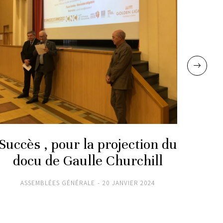
Succès , pour la projection du
L’
docu de Gaulle Churchill
ASSEMBLÉES GÉNÉRALE
20 JANVIER 2024