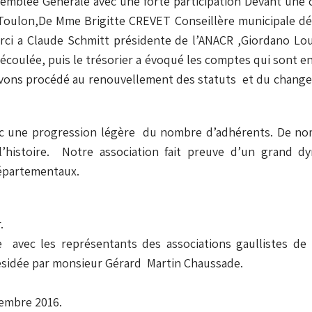
emblée Générale avec une forte participation Devant une 
 Toulon,De Mme Brigitte CREVET Conseillère municipale dé
Merci a Claude Schmitt présidente de l’ANACR ,Giordano Lou
e écoulée, puis le trésorier a évoqué les comptes qui sont 
 avons procédé au renouvellement des statuts et du chang
vec une progression légère du nombre d’adhérents. De n
l’histoire. Notre association fait preuve d’un grand dy
et lors des événements départ
.
e avec les représentants des associations gaullistes de
résidée par monsieur Gérard Martin Chaussade.
tembre 2016.