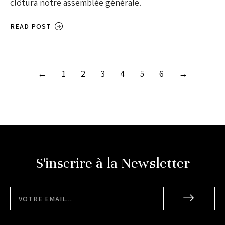
clôtura notre assemblée générale.
READ POST
←
1
2
3
4
5
6
→
S'inscrire à la Newsletter