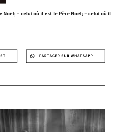
Noël; – celui où il est le Père Noël; – celui où il
EST
PARTAGER SUR WHATSAPP