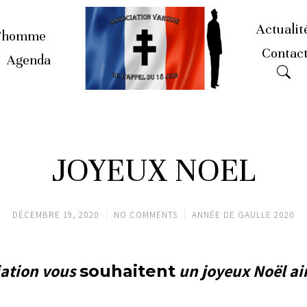
Actualit
’homme
Contac
Agenda
JOYEUX NOEL
DÉCEMBRE 19, 2020
NO COMMENTS
ANNÉE DE GAULLE 2020
iation vous
un joyeux Noël a
souhaitent