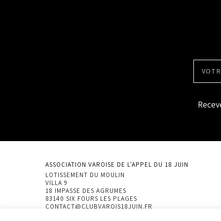
Receve
ASSOCIATION VAROISE DE L'APPEL DU 18 JUIN
LOTISSEMENT DU MOULIN
VILLA 9
18 IMPASSE DES AGRUMES
83140 SIX FOURS LES PLAGES
CONTACT@CLUBVAROIS18JUIN.FR
06-10-22-26-95