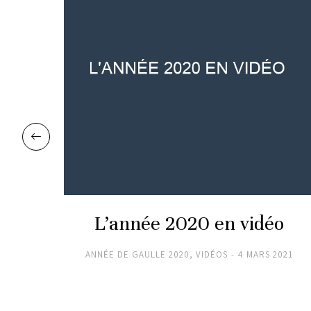
L’année 2020 en vidéo
20
ANNÉE DE GAULLE 2020
,
VIDÉOS
4 MARS 2021