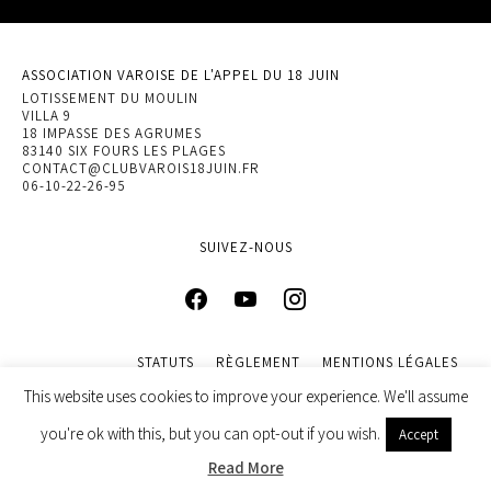
ASSOCIATION VAROISE DE L'APPEL DU 18 JUIN
LOTISSEMENT DU MOULIN
VILLA 9
18 IMPASSE DES AGRUMES
83140 SIX FOURS LES PLAGES
CONTACT@CLUBVAROIS18JUIN.FR
06-10-22-26-95
SUIVEZ-NOUS
STATUTS
RÈGLEMENT
MENTIONS LÉGALES
POLITIQUE DE CONFIDENTIALITÉ
This website uses cookies to improve your experience. We'll assume
© 2022 ASSOCIATION VAROISE DE L’APPEL DU 18 JUIN. DESIGN
you're ok with this, but you can opt-out if you wish.
Accept
BY
INGENIEWEB
Read More