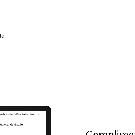
le
Compliment