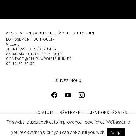
ASSOCIATION VAROISE DE L'APPEL DU 18 JUIN
LOTISSEMENT DU MOULIN
VILLA 9
18 IMPASSE DES AGRUMES
83140 SIX FOURS LES PLAGES
CONTACT@CLUBVAROIS18JUIN.FR
06-10-22-26-95
SUIVEZ-NOUS
STATUTS
RÈGLEMENT
MENTIONS LÉGALES
POLITIQUE DE CONFIDENTIALITÉ
This website uses cookies to improve your experience. We'll assume
© 2022 ASSOCIATION VAROISE DE L’APPEL DU 18 JUIN. DESIGN
you're ok with this, but you can opt-out if you wish.
Accept
BY
INGENIEWEB