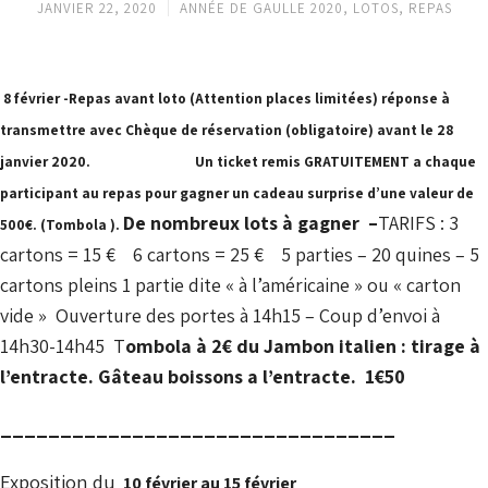
JANVIER 22, 2020
ANNÉE DE GAULLE 2020
,
LOTOS
,
REPAS
8
février
-Repas avant loto (
Attention places limitées)
réponse à
transmettre avec Chèque de réservation (obligatoire) avant le 28
janvier 2020.
Un
ticket remis GRATUITEMENT a chaque
participant au repas pour gagner un cadeau surprise d’une valeur de
De nombreux lots à gagner –
TARIFS : 3
500€. (Tombola ).
cartons = 15 € 6 cartons = 25 € 5 parties – 20 quines – 5
cartons pleins 1 partie dite « à l’américaine » ou « carton
vide » Ouverture des portes à 14h15 – Coup d’envoi à
14h30-14h45 T
ombola à 2€ du Jambon italien : tirage à
l’entracte.
Gâteau boissons a l’entracte. 1€50
_________________________________
Exposition du
10 février au 15 février