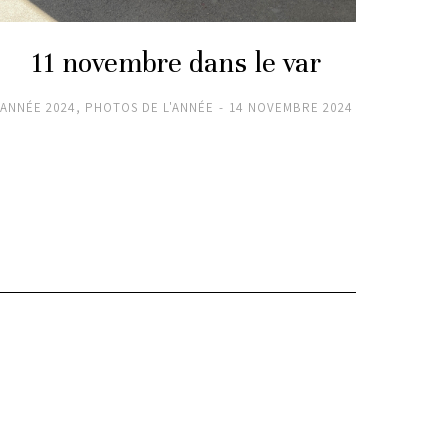
11 novembre dans le var
11
ANNÉE 2024
,
PHOTOS DE L'ANNÉE
14 NOVEMBRE 2024
ANNÉE 