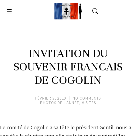
INVITATION DU
SOUVENIR FRANCAIS
DE COGOLIN
FÉVRIER 3, 2019
NO COMMENTS
PHOTOS DE L'ANNÉE
,
VISITES
Le comité de Cogolin a sa tête le président Gentil nous a
convié a la réunion annuelle statutaire de vendredi 1er