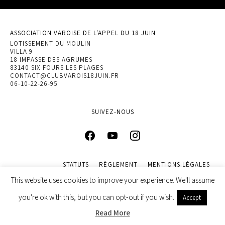
ASSOCIATION VAROISE DE L'APPEL DU 18 JUIN
LOTISSEMENT DU MOULIN
VILLA 9
18 IMPASSE DES AGRUMES
83140 SIX FOURS LES PLAGES
CONTACT@CLUBVAROIS18JUIN.FR
06-10-22-26-95
SUIVEZ-NOUS
STATUTS
RÈGLEMENT
MENTIONS LÉGALES
POLITIQUE DE CONFIDENTIALITÉ
This website uses cookies to improve your experience. We'll assume
© 2022 ASSOCIATION VAROISE DE L’APPEL DU 18 JUIN. DESIGN
you're ok with this, but you can opt-out if you wish.
Accept
BY
INGENIEWEB
Read More