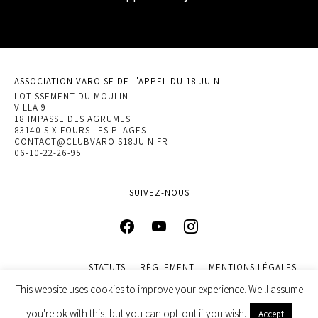
ASSOCIATION VAROISE DE L'APPEL DU 18 JUIN
LOTISSEMENT DU MOULIN
VILLA 9
18 IMPASSE DES AGRUMES
83140 SIX FOURS LES PLAGES
CONTACT@CLUBVAROIS18JUIN.FR
06-10-22-26-95
SUIVEZ-NOUS
STATUTS
RÈGLEMENT
MENTIONS LÉGALES
POLITIQUE DE CONFIDENTIALITÉ
This website uses cookies to improve your experience. We'll assume
© 2022 ASSOCIATION VAROISE DE L’APPEL DU 18 JUIN. DESIGN
you're ok with this, but you can opt-out if you wish.
Accept