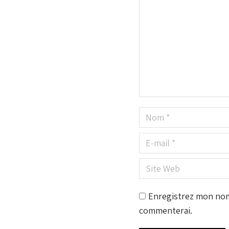
Nom *
E-mail *
Site Web
Enregistrez mon nom,
commenterai.