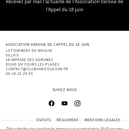
Recevez par mail l’actualité de l’Association Varoise de
l’Appel du 18 juin
ASSOCIATION VAROISE DE L'APPEL DU 18 JUIN
LOTISSEMENT DU MOULIN
VILLA 9
18 IMPASSE DES AGRUMES
83140 SIX FOURS LES PLAGES
CONTACT@CLUBVAROIS18JUIN.FR
06-10-22-26-95
SUIVEZ-NOUS
STATUTS
RÈGLEMENT
MENTIONS LÉGALES
POLITIQUE DE CONFIDENTIALITÉ
This website uses cookies to improve your experience. We'll assume