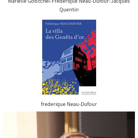
Marielle Goistchel-Fréderique Neau-Dufour-Jacques
Quentin
frederique Neau-Dufour