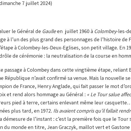
dimanche 7 juillet 2024)
saluer le Général de
Gaulle
en juillet 1960 à
Colombey
-les-d
e à l’un des plus grand des personnages de l’histoire de F
’étape à Colombey-les-Deux-Eglises, son petit village. En 19
rôle de cérémonie : la neutralisation de la course en hom
 Si le passage à Colombey dans cette vingtième étape, relia
me République n’avait confirmé sa venue. Mais la nouvelle 
mpion de France, Henry Anglade, qui fait passer le mot d’ord
oix et rend alors hommage au Général :
« Le Tour salue affe
oureurs pied à terre, certains enlevant même leur casquett
nées plus tard, en 1972.
Ils avaient compris qu’il fallait re
 démesure de l’instant : c’est la première fois que le Tour 
du monde en titre, Jean Graczyk, maillot vert et Gastone Nen