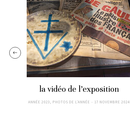
r
la vidéo de l’exposition
2024
ANNÉE 2023
,
PHOTOS DE L'ANNÉE
17 NOVEMBRE 2024