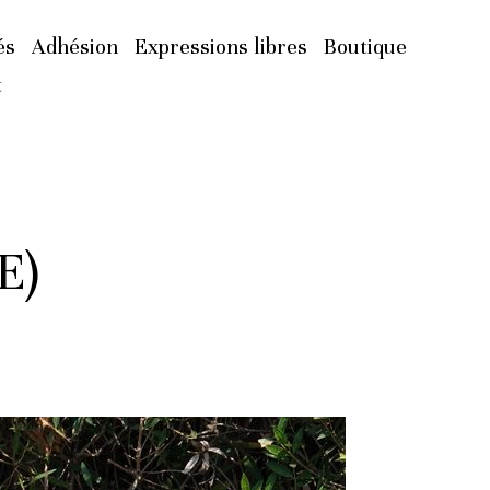
és
Adhésion
Expressions libres
Boutique
t
E)