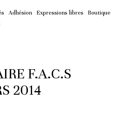
és
Adhésion
Expressions libres
Boutique
t
RE F.A.C.S
S 2014