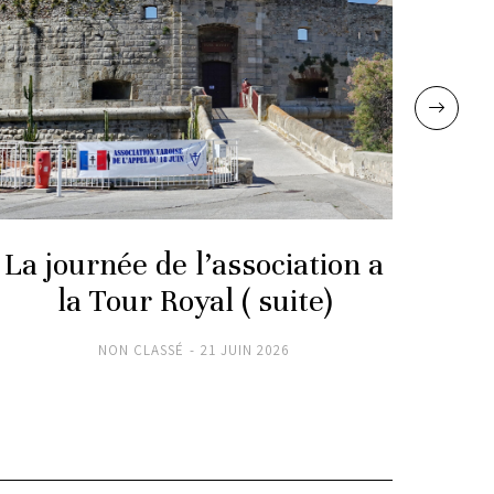
La journée de l’association a
La 
la Tour Royal ( suite)
NON CLASSÉ
21 JUIN 2026