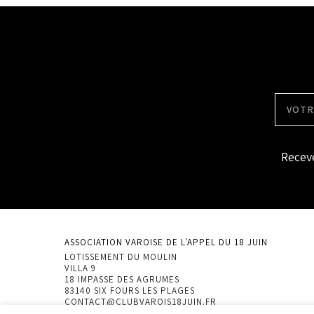
Receve
ASSOCIATION VAROISE DE L'APPEL DU 18 JUIN
LOTISSEMENT DU MOULIN
VILLA 9
18 IMPASSE DES AGRUMES
83140 SIX FOURS LES PLAGES
CONTACT@CLUBVAROIS18JUIN.FR
06-10-22-26-95