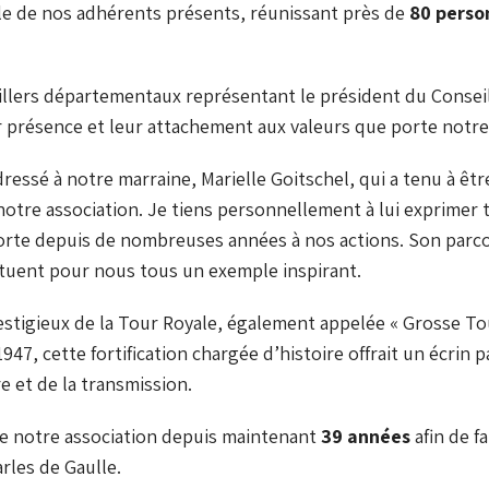
ble de nos adhérents présents, réunissant près de
80 perso
eillers départementaux représentant le président du Consei
r présence et leur attachement aux valeurs que porte notre
dressé à notre marraine,
Marielle Goitschel
, qui a tenu à ê
tre association. Je tiens personnellement à lui exprimer t
porte depuis de nombreuses années à nos actions. Son parc
ituent pour nous tous un exemple inspirant.
estigieux de la
Tour Royale
, également appelée « Grosse To
947, cette fortification chargée d’histoire offrait un écri
 et de la transmission.
e notre association depuis maintenant
39 années
afin de f
rles de Gaulle
.