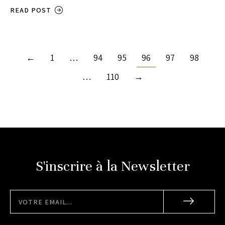
READ POST
←
1
…
94
95
96
97
98
…
110
→
S'inscrire à la Newsletter