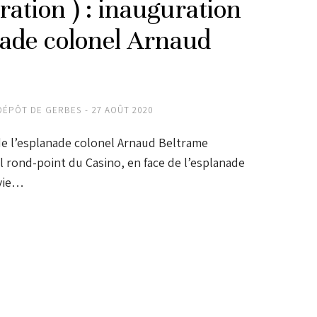
tion ) : inauguration
nade colonel Arnaud
DÉPÔT DE GERBES
27 AOÛT 2020
n de l’esplanade colonel Arnaud Beltrame
nt du Casino, en face de l’esplanade
vie…