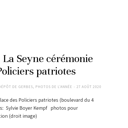
t La Seyne cérémonie
oliciers patriotes
DÉPÔT DE GERBES
,
PHOTOS DE L'ANNÉE
27 AOÛT 2020
lace des Policiers patriotes (boulevard du 4
 Sylvie Boyer Kempf photos pour
ion (droit image)