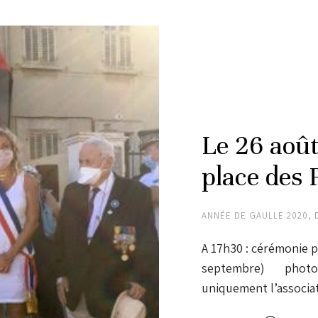
Le 26 aoû
place des P
ANNÉE DE GAULLE 2020
,
A 17h30 : cérémonie p
septembre) photos:
uniquement l’associat