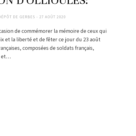
ON D’OLLIOULES:
DÉPÔT DE GERBES
27 AOÛT 2020
casion de commémorer la mémoire de ceux qui
x et la liberté et de fêter ce jour du 23 août
rançaises, composées de soldats français,
, et…