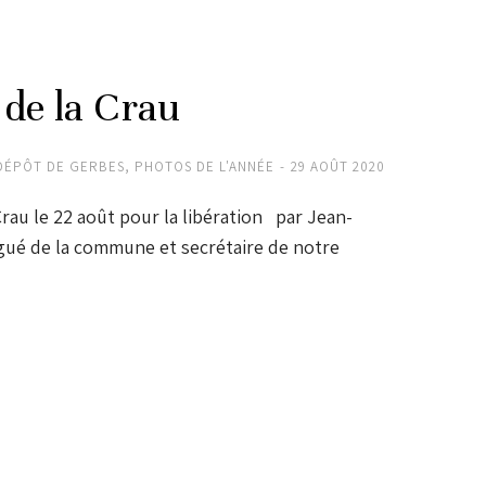
 de la Crau
DÉPÔT DE GERBES
,
PHOTOS DE L'ANNÉE
29 AOÛT 2020
rau le 22 août pour la libération par Jean-
gué de la commune et secrétaire de notre