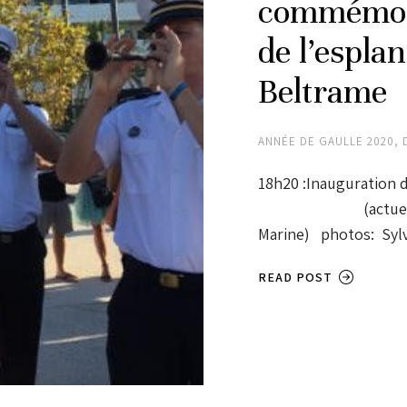
commémora
de l’espla
Beltrame
ANNÉE DE GAULLE 2020
,
18h20 :Inauguratio
(actuel rond-poi
Marine) photos: Syl
READ POST