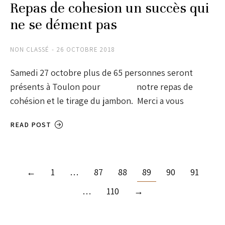
Repas de cohesion un succès qui
ne se dément pas
NON CLASSÉ
26 OCTOBRE 2018
Samedi 27 octobre plus de 65 personnes seront
présents à Toulon pour notre repas de
cohésion et le tirage du jambon. Merci a vous
READ POST
←
1
…
87
88
89
90
91
…
110
→