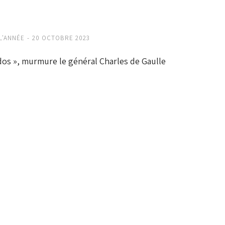
L'ANNÉE
20 OCTOBRE 2023
e dos », murmure le général Charles de Gaulle