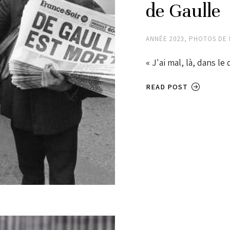
de Gaulle
ANNÉE 2023
,
PHOTOS DE 
« J'ai mal, là, dans l
READ POST