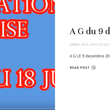
A G du 9 
ANNÉE 2023
,
PHOTOS DE 
A G LE 9 decembre 20
READ POST