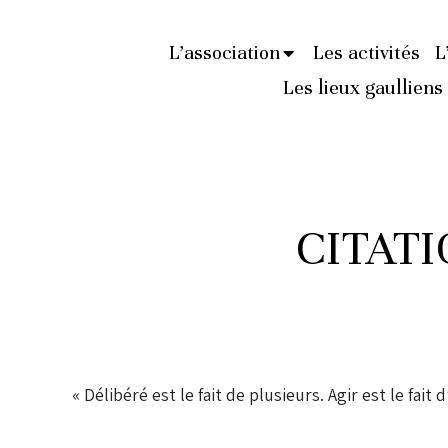
L’association
Les activités
L
Les lieux gaulliens
CITATI
« Délibéré est le fait de plusieurs. Agir est le fait 
_______________________________________