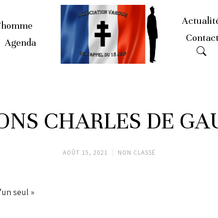
Actualit
’homme
Contac
Agenda
ONS CHARLES DE GAU
AOÛT 15, 2021
NON CLASSÉ
d’un seul »