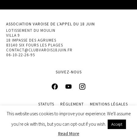
ASSOCIATION VAROISE DE L'APPEL DU 18 JUIN
LOTISSEMENT DU MOULIN
VILLA 9
18 IMPASSE DES AGRUMES
83140 SIX FOURS LES PLAGES
CONTACT@CLUBVAROIS18JUIN.FR
06-10-22-26-95
SUIVEZ-NOUS
STATUTS
RÈGLEMENT
MENTIONS LÉGALES
POLITIQUE DE CONFIDENTIALITÉ
This website uses cookies to improve your experience. We'll assume
© 2022 ASSOCIATION VAROISE DE L’APPEL DU 18 JUIN. DESIGN
you're ok with this, but you can opt-out if you wish.
Accept
BY
INGENIEWEB
Read More