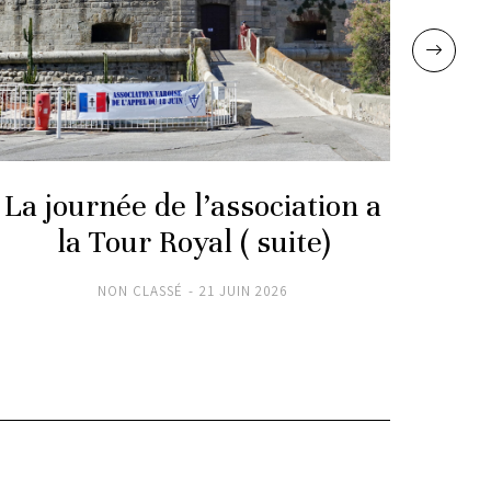
La journée de l’association a
La 
la Tour Royal ( suite)
NON CLASSÉ
21 JUIN 2026