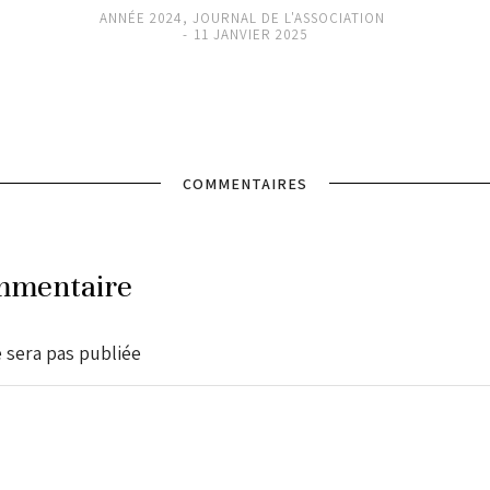
ANNÉE 2024
,
JOURNAL DE L'ASSOCIATION
11 JANVIER 2025
COMMENTAIRES
mmentaire
 sera pas publiée