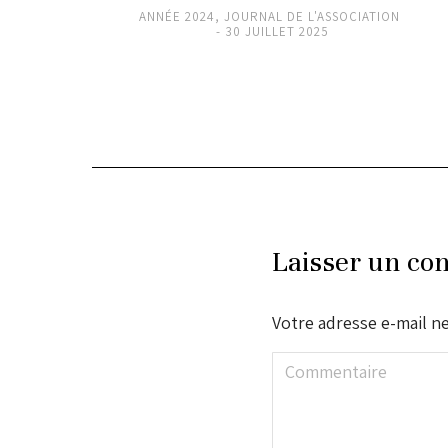
RE 2024
ANNÉE 2024
,
JOURNAL DE L'ASSOCIATION
30 JUILLET 2025
Laisser un co
Votre adresse e-mail ne
Commentaire