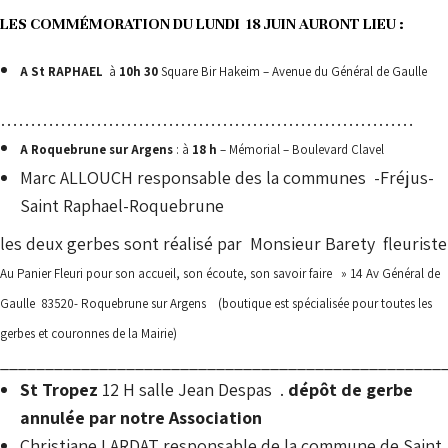
LES COMMÉMORATION DU LUNDI 18 JUIN AURONT LIEU :
A St RAPHAEL
à
10h 30
Square Bir Hakeim – Avenue du Général de Gaulle
……………………………………………………………
A Roquebrune sur Argens
: à
18 h
– Mémorial – Boulevard Clavel
Marc ALLOUCH responsable des la communes -Fréjus-
Saint Raphael-Roquebrune
les deux gerbes sont réalisé par Monsieur Barety fleuriste
Au Panier Fleuri pour son accueil, son écoute, son savoir faire »
14 Av Général de
Gaulle
83520- Roquebrune sur Argens
(boutique est spécialisée pour toutes les
gerbes et couronnes de la Mairie)
_________________________________________________
St Tropez
12 H salle Jean Despas .
dépôt de gerbe
annulée par notre
Association
Christiane LARDAT responsable de la commune de Saint