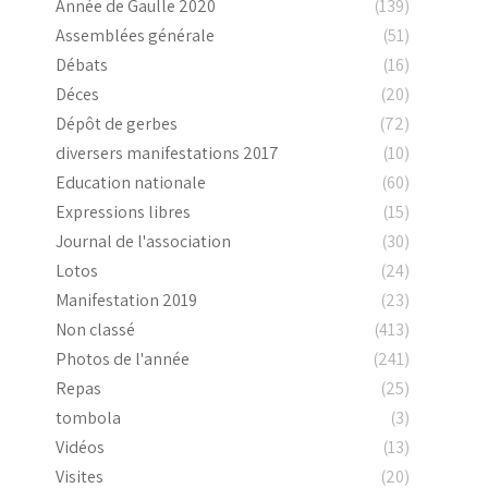
Année de Gaulle 2020
(139)
Assemblées générale
(51)
Débats
(16)
Déces
(20)
Dépôt de gerbes
(72)
diversers manifestations 2017
(10)
Education nationale
(60)
Expressions libres
(15)
Journal de l'association
(30)
Lotos
(24)
Manifestation 2019
(23)
Non classé
(413)
Photos de l'année
(241)
Repas
(25)
tombola
(3)
Vidéos
(13)
Visites
(20)