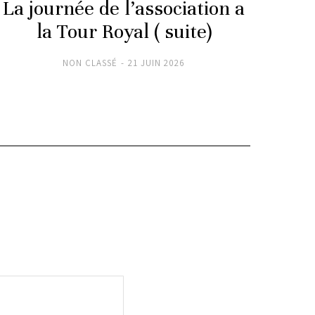
La journée de l’association a
La 
la Tour Royal ( suite)
NON CLASSÉ
21 JUIN 2026