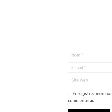
Nom *
E-mail *
Site Web
Enregistrez mon nom,
commenterai.