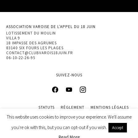
ASSOCIATION VAROISE DE L'APPEL DU 18 JUIN
LOTISSEMENT DU MOULIN
VILLA 9
18 IMPASSE DES AGRUMES
83140 SIX FOURS LES PLAGES
CONTACT@CLUBVAROIS18JUIN.FR
06-10-22-26-95
SUIVEZ-NOUS
STATUTS
RÈGLEMENT
MENTIONS LÉGALES
POLITIQUE DE CONFIDENTIALITÉ
This website uses cookies to improve your experience. We'll assume
© 2022 ASSOCIATION VAROISE DE L’APPEL DU 18 JUIN. DESIGN
you're ok with this, but you can opt-out if you wish.
Accept
BY
INGENIEWEB
Read More